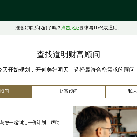
准备好联系我们了吗？
点击此处
要求与TD代表通话。
查找道明财富顾问
今天开始规划，开创美好明天。选择最符合您需求的顾问
选
顾问
财富顾问
私
择
专
家
与您一起制定一份计划，帮助